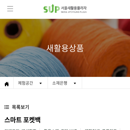
새활용상품
체험공간
소재은행
목록보기
스마트 포켓백