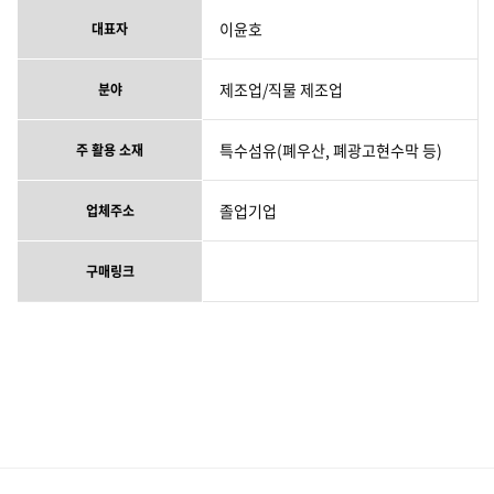
이윤호
대표자
제조업/직물 제조업
분야
특수섬유(폐우산, 폐광고현수막 등)
주 활용 소재
졸업기업
업체주소
구매링크