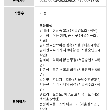
전시기간
2025.06.05~2025.06.07 / 10:00~18:00
작품수
25점
초등학생
강태성 – 정글속 SOS (서울영도초 4학년)
권나희 – 작은 생명, 큰 지구 (서울신구초 5
학년)
김사랑 – 반짝이는 감옥 (서울성내초 4학년)
김서연 – 우리가 지켜야할 봄 (서울숭인초 4
학년)
김서하 – 녹색이 없는 풍경 (서울숭인초 4학
년)
김은성 – 작은 초록의 외침 (서울장평초 5학
년)
박은빛 – 흐려지는 미래 (서울덕수초 6학년)
박은현 – 우리 시대의 화석 (서울덕수초 4학
년)
맹호경 – 오늘도, 아무도 보지 않아도 (서울
백석초 6학년)
참여작가
송성아 – 플라스틱 아프리카 (서울한서초 5
학년)