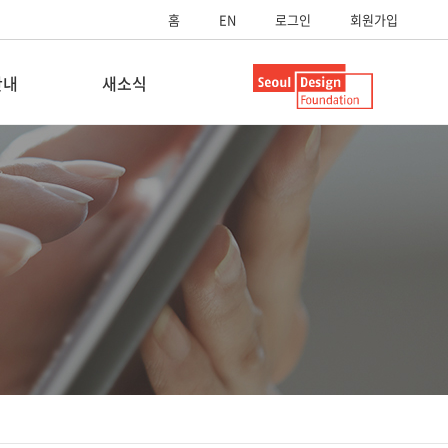
홈
EN
로그인
회원가입
안내
새소식
내
공지사항
내
보도자료
스
SUP영상
SUP스토리
자료실
FAQ
Q&A