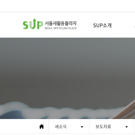
SUP소개
새활용이란
새활용플라자소개
CI 소개
인사말
조직도
협력기관
새소식
오시는 길
보도자료