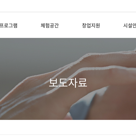
프로그램
체험공간
창업지원
시설
탐방&교육
새활용전시장
입주기업 공지
층별안
전시
소재은행
입주기업
대관안
보도자료
꿈꾸는 공장
입주기업 DIY키트
픽업버
숲퍼마켓